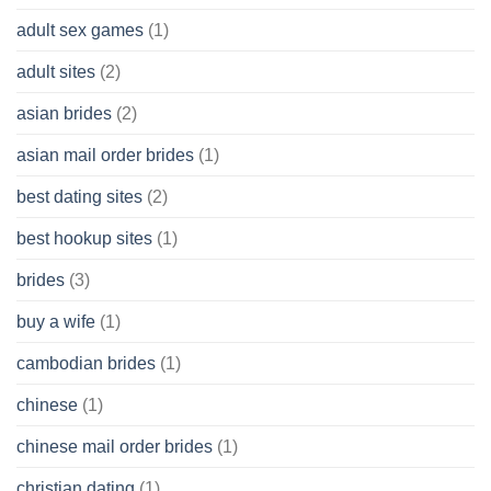
Cash
Without
adult sex games
(1)
having
A
adult sites
(2)
Cash
Spare
asian brides
(2)
At
Jackpot
asian mail order brides
(1)
Wish
best dating sites
(2)
best hookup sites
(1)
brides
(3)
buy a wife
(1)
cambodian brides
(1)
chinese
(1)
chinese mail order brides
(1)
christian dating
(1)