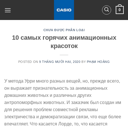
Skip
0
to
content
CHƯA ĐƯỢC PHÂN LOẠI
10 самых горячих анимационных
красоток
POSTED ON
9 THÁNG MƯỜI HAI, 2020
BY
PHẠM HOÀNG
У метода Урри много разных вещей, но, прежде всего,
он выражает признательность за анимационных
домашних животных и различных других
антропоморфных животных. И заказчик был создан им
для решения проблем совместной рекламы
электричества и демократизации связи, что еще более
впечатляет.
Что касается Лорде, то, что касается