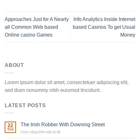
Approaches Just for A Nearly
Info Analytics Inside Internet
all Common Web based
based Casinos To get Usual
Online casino Games
Money
ABOUT
Lorem ipsum dolor sit amet, consectetuer adipiscing elit,
sed diam nonummy nibh euismod tincidunt.
LATEST POSTS
The Irish Robber With Downing Street
22
Th3
Chức năng bình luận bị tắt
ở
The