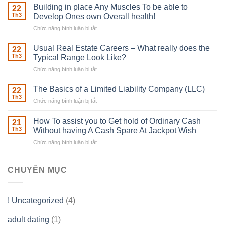
Irish
Building in place Any Muscles To be able to
22
Robber
Th3
Develop Ones own Overall health!
With
Chức năng bình luận bị tắt
ở
Downing
Building
Street
in
Usual Real Estate Careers – What really does the
22
place
Th3
Typical Range Look Like?
Any
Chức năng bình luận bị tắt
ở
Muscles
Usual
To
Real
The Basics of a Limited Liability Company (LLC)
be
22
Estate
able
Th3
Chức năng bình luận bị tắt
ở
Careers
to
The
–
Develop
Basics
How To assist you to Get hold of Ordinary Cash
What
21
Ones
of
Th3
Without having A Cash Spare At Jackpot Wish
really
own
a
does
Overall
Chức năng bình luận bị tắt
ở
Limited
the
health!
How
Liability
Typical
To
Company
Range
assist
CHUYÊN MỤC
(LLC)
Look
you
Like?
to
Get
! Uncategorized
(4)
hold
of
adult dating
(1)
Ordinary