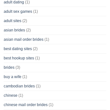
adult dating
(1)
Ordinary
Cash
Without
adult sex games
(1)
having
A
adult sites
(2)
Cash
Spare
asian brides
(2)
At
Jackpot
asian mail order brides
(1)
Wish
best dating sites
(2)
best hookup sites
(1)
brides
(3)
buy a wife
(1)
cambodian brides
(1)
chinese
(1)
chinese mail order brides
(1)