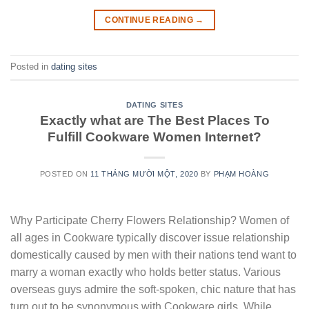
CONTINUE READING
→
Posted in
dating sites
DATING SITES
Exactly what are The Best Places To
Fulfill Cookware Women Internet?
POSTED ON
11 THÁNG MƯỜI MỘT, 2020
BY
PHẠM HOÀNG
Why Participate Cherry Flowers Relationship? Women of
all ages in Cookware typically discover issue relationship
domestically caused by men with their nations tend want to
marry a woman exactly who holds better status. Various
overseas guys admire the soft-spoken, chic nature that has
turn out to be synonymous with Cookware girls. While