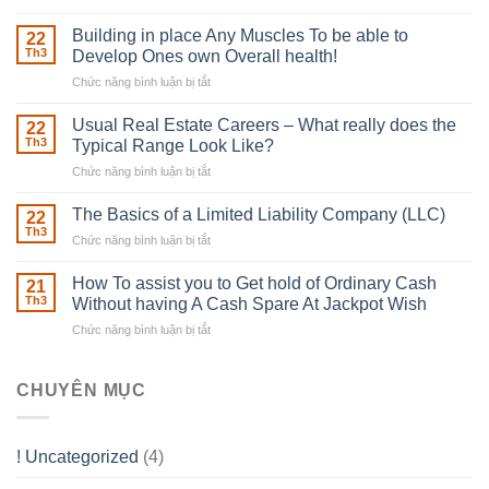
The
Irish
Building in place Any Muscles To be able to
22
Robber
Th3
Develop Ones own Overall health!
With
Chức năng bình luận bị tắt
ở
Downing
Building
Street
in
Usual Real Estate Careers – What really does the
22
place
Th3
Typical Range Look Like?
Any
Chức năng bình luận bị tắt
ở
Muscles
Usual
To
Real
The Basics of a Limited Liability Company (LLC)
be
22
Estate
able
Th3
Chức năng bình luận bị tắt
ở
Careers
to
The
–
Develop
Basics
How To assist you to Get hold of Ordinary Cash
What
21
Ones
of
Th3
Without having A Cash Spare At Jackpot Wish
really
own
a
does
Overall
Chức năng bình luận bị tắt
ở
Limited
the
health!
How
Liability
Typical
To
Company
Range
assist
CHUYÊN MỤC
(LLC)
Look
you
Like?
to
Get
! Uncategorized
(4)
hold
of