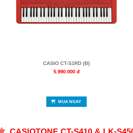
CASIO CT-S1RD (Đ)
5.990.000 đ
MUA NGAY
CASIOTONE CT-S410 & LK-S45