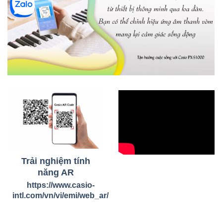
Trải nghiệm tính
năng AR
https://www.casio-
intl.com/vn/vi/emi/web_ar/