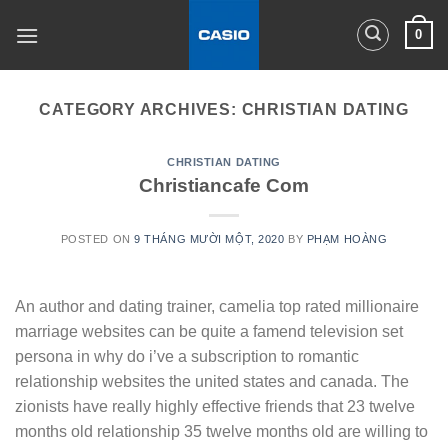
Skip
0
to
content
CATEGORY ARCHIVES:
CHRISTIAN DATING
CHRISTIAN DATING
Christiancafe Com
POSTED ON
9 THÁNG MƯỜI MỘT, 2020
BY
PHẠM HOÀNG
An author and dating trainer, camelia top rated millionaire
marriage websites can be quite a famend television set
persona in why do i’ve a subscription to romantic
relationship websites the united states and canada. The
zionists have really highly effective friends that 23 twelve
months old relationship 35 twelve months old are willing to