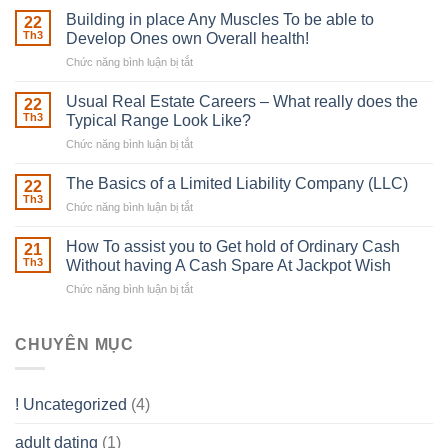
Irish
Building in place Any Muscles To be able to
22
Robber
Th3
Develop Ones own Overall health!
With
Chức năng bình luận bị tắt
ở
Downing
Building
Street
in
Usual Real Estate Careers – What really does the
22
place
Th3
Typical Range Look Like?
Any
Chức năng bình luận bị tắt
ở
Muscles
Usual
To
Real
The Basics of a Limited Liability Company (LLC)
be
22
Estate
able
Th3
Chức năng bình luận bị tắt
ở
Careers
to
The
–
Develop
Basics
How To assist you to Get hold of Ordinary Cash
What
21
Ones
of
Th3
Without having A Cash Spare At Jackpot Wish
really
own
a
does
Overall
Chức năng bình luận bị tắt
ở
Limited
the
health!
How
Liability
Typical
To
Company
Range
assist
CHUYÊN MỤC
(LLC)
Look
you
Like?
to
Get
! Uncategorized
(4)
hold
of
adult dating
(1)
Ordinary