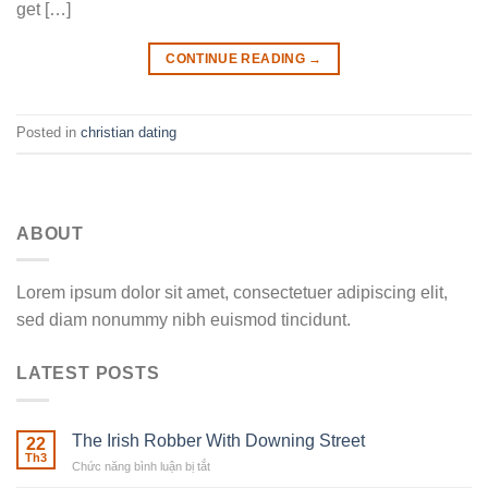
get […]
CONTINUE READING
→
Posted in
christian dating
ABOUT
Lorem ipsum dolor sit amet, consectetuer adipiscing elit,
sed diam nonummy nibh euismod tincidunt.
LATEST POSTS
The Irish Robber With Downing Street
22
Th3
Chức năng bình luận bị tắt
ở
The