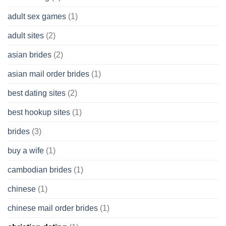
Cash
Without
adult sex games
(1)
having
A
adult sites
(2)
Cash
Spare
asian brides
(2)
At
Jackpot
asian mail order brides
(1)
Wish
best dating sites
(2)
best hookup sites
(1)
brides
(3)
buy a wife
(1)
cambodian brides
(1)
chinese
(1)
chinese mail order brides
(1)