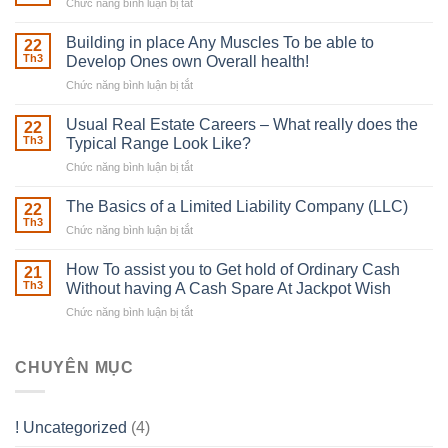
Chức năng bình luận bị tắt
ở
The
Irish
Building in place Any Muscles To be able to
22
Robber
Th3
Develop Ones own Overall health!
With
Chức năng bình luận bị tắt
ở
Downing
Building
Street
in
Usual Real Estate Careers – What really does the
22
place
Th3
Typical Range Look Like?
Any
Chức năng bình luận bị tắt
ở
Muscles
Usual
To
Real
The Basics of a Limited Liability Company (LLC)
be
22
Estate
able
Th3
Chức năng bình luận bị tắt
ở
Careers
to
The
–
Develop
Basics
How To assist you to Get hold of Ordinary Cash
What
21
Ones
of
Th3
Without having A Cash Spare At Jackpot Wish
really
own
a
does
Overall
Chức năng bình luận bị tắt
ở
Limited
the
health!
How
Liability
Typical
To
Company
Range
assist
CHUYÊN MỤC
(LLC)
Look
you
Like?
to
Get
! Uncategorized
(4)
hold
of