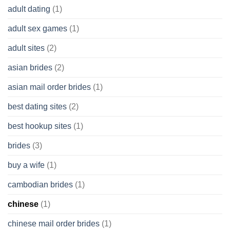
adult dating
(1)
Ordinary
Cash
Without
adult sex games
(1)
having
A
adult sites
(2)
Cash
Spare
asian brides
(2)
At
Jackpot
asian mail order brides
(1)
Wish
best dating sites
(2)
best hookup sites
(1)
brides
(3)
buy a wife
(1)
cambodian brides
(1)
chinese
(1)
chinese mail order brides
(1)