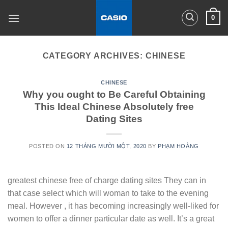
Skip
0
to
content
CATEGORY ARCHIVES:
CHINESE
CHINESE
Why you ought to Be Careful Obtaining
This Ideal Chinese Absolutely free
Dating Sites
POSTED ON
12 THÁNG MƯỜI MỘT, 2020
BY
PHẠM HOÀNG
greatest chinese free of charge dating sites They can in
that case select which will woman to take to the evening
meal. However , it has becoming increasingly well-liked for
women to offer a dinner particular date as well. It’s a great