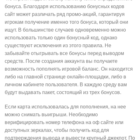
бонуса. Благодаря использованию бонусных кодов
сайт может различать ряд промо-акций, гарантируя
игрокам получение именно того бонуса, который они
ищут. В большинстве случаев одновременно можно
использовать только один бонусный код, однако
существуют исключения из этого правила. Не
забывайте отыгрывать все бонусы перед выводом
средств. После создания аккаунта вы получаете
возможность пополнять игровой баланс. Он находится
либо на главной странице онлайн-площадки, либо в
личном кабинете пользователя. В каждую среду вам
будут выдавать пакет, состоящий из трех бонусов.
Если карта использовалась для пополнения, на нее
можно снимать выигрыши. Необходимо
верифицировать номер телефона на оф сайте или
доступных зеркалах, чтобы получить код для
подтверждения вывода и вывести крупный джекпот. По