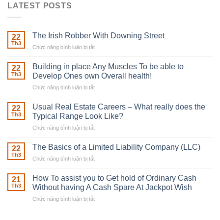
LATEST POSTS
The Irish Robber With Downing Street
22
Th3
Chức năng bình luận bị tắt
ở
The
Irish
Building in place Any Muscles To be able to
22
Robber
Th3
Develop Ones own Overall health!
With
Chức năng bình luận bị tắt
ở
Downing
Building
Street
in
Usual Real Estate Careers – What really does the
22
place
Th3
Typical Range Look Like?
Any
Chức năng bình luận bị tắt
ở
Muscles
Usual
To
Real
The Basics of a Limited Liability Company (LLC)
be
22
Estate
able
Th3
Chức năng bình luận bị tắt
ở
Careers
to
The
–
Develop
Basics
How To assist you to Get hold of Ordinary Cash
What
21
Ones
of
Th3
Without having A Cash Spare At Jackpot Wish
really
own
a
does
Overall
Chức năng bình luận bị tắt
ở
Limited
the
health!
How
Liability
Typical
To
Company
Range