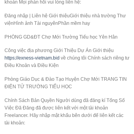
khoản Mọi phản hồi vui lòng liên hệ:
Đăng nhập | Liên hệ Giới thiệuGiới thiệu nhà trường Thư
việnHình ảnh Tài nguyênPhần mềm hay
PHÒNG GD&ĐT Chợ Mới Trường Tiểu học Yên Hân
Công việc địa phương Giới Thiệu Dự Án Giới thiệu
https://exness-vietnam.bid
về chúng tôi Chính sách riêng tư
Điều Khoản và Điều Kiện
Phòng Giáo Dục & Đào Tạo Huyện Chợ Mới TRANG TIN
ĐIỆN TỬ TRƯỜNG TIỂU HỌC
Chính Sách Bản Quyền Người dùng đã đăng kí Tổng Số
Việc Đã Đăng đã được liên kết với một tài khoản
Freelancer. Hãy nhập mật khẩu bên dưới để liên kết các
tài khoản: