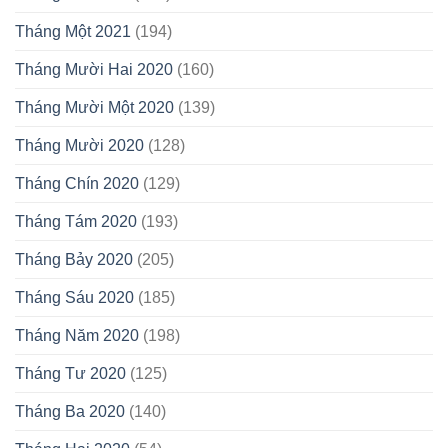
Tháng Một 2021
(194)
Tháng Mười Hai 2020
(160)
Tháng Mười Một 2020
(139)
Tháng Mười 2020
(128)
Tháng Chín 2020
(129)
Tháng Tám 2020
(193)
Tháng Bảy 2020
(205)
Tháng Sáu 2020
(185)
Tháng Năm 2020
(198)
Tháng Tư 2020
(125)
Tháng Ba 2020
(140)