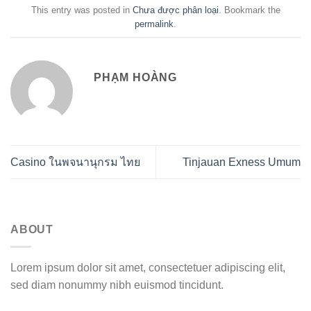
This entry was posted in
Chưa được phân loại
. Bookmark the
permalink
.
PHẠM HOÀNG
Casino ในพจนานุกรม ไทย
Tinjauan Exness Umum
ABOUT
Lorem ipsum dolor sit amet, consectetuer adipiscing elit,
sed diam nonummy nibh euismod tincidunt.