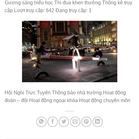
Gương sáng hiếu học Thi đua khen thưởng Thống kê truy
cập Lượt truy cập: 642 Đang truy cập: 1
Hội Nghị Trực Tuyến Thông báo nhà trường Hoạt động
đoàn – đội Hoạt động ngoại khóa Hoạt động chuyên môn