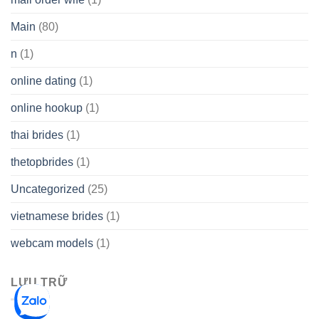
Main
(80)
n
(1)
online dating
(1)
online hookup
(1)
thai brides
(1)
thetopbrides
(1)
Uncategorized
(25)
vietnamese brides
(1)
webcam models
(1)
LƯU TRỮ