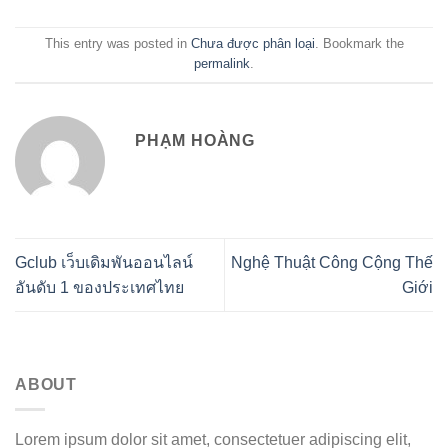
This entry was posted in
Chưa được phân loại
. Bookmark the
permalink
.
PHẠM HOÀNG
Gclub เว็บเดิมพันออนไลน์
Nghệ Thuật Công Cộng Thế
อันดับ 1 ของประเทศไทย
Giới
ABOUT
Lorem ipsum dolor sit amet, consectetuer adipiscing elit,