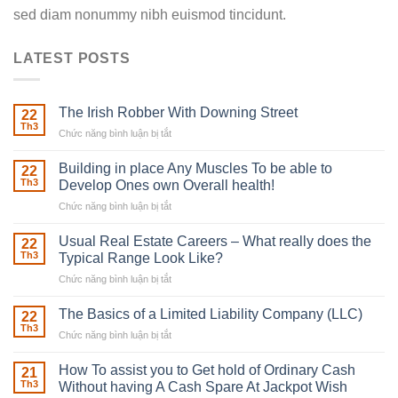
sed diam nonummy nibh euismod tincidunt.
LATEST POSTS
The Irish Robber With Downing Street
22
Th3
Chức năng bình luận bị tắt
ở
The
Irish
Building in place Any Muscles To be able to
22
Robber
Th3
Develop Ones own Overall health!
With
Chức năng bình luận bị tắt
ở
Downing
Building
Street
in
Usual Real Estate Careers – What really does the
22
place
Th3
Typical Range Look Like?
Any
Chức năng bình luận bị tắt
ở
Muscles
Usual
To
Real
The Basics of a Limited Liability Company (LLC)
be
22
Estate
able
Th3
Chức năng bình luận bị tắt
ở
Careers
to
The
–
Develop
Basics
How To assist you to Get hold of Ordinary Cash
What
21
Ones
of
Th3
Without having A Cash Spare At Jackpot Wish
really
own
a