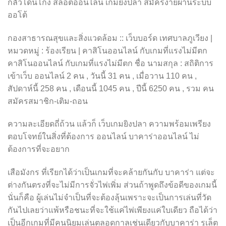
กลัวโดนโกง สล็อตออนไลน์ เกมยิงปลา สมัครง่ายผ่านระบบ
ออโต้
กองสาธารณสุขและสิ่งแวดล้อม :: เว็บบอร์ด เทศบาลภูเวียง |
หมวดหมู่ : ร้องเรียน | คาสิโนออนไลน์ กับเกมที่แรงไม่มีตก
คาสิโนออนไลน์ กับเกมที่แรงไม่มีตก ชื่อ นามสกุล : สถิติการ
เข้าเว็บ ออนไลน์ 2 คน , วันนี้ 31 คน , เมื่อวาน 110 คน ,
สัปดาห์นี้ 258 คน , เดือนนี้ 1045 คน , ปีนี้ 6250 คน , รวม คน
สมัครสมาชิก-เติม-ถอน
ความละเอียดถี่ถ้วน แล้วก็ เว็บเกมยิงปลา ความพร้อมเพรียง
ตอบโจทย์ในสิ่งที่ต้องการ ออนไลน์ บาคาร่าออนไลน์ ไม่
ต้องการที่จะอยาก
เสือมังกร ที่เรียกได้ว่าเป็นเกมที่จะคล้ายกันกับ บาคาร่า แต่จะ
ต่างกันตรงที่จะไม่มีการจั่วไพ่เพิ่ม ส่วนถ้าพูดถึงข้อดีของเกมนี้
นั่นก็คือ ผู้เล่นไม่จำเป็นที่จะต้องลุ้นเพราะจะเป็นการเล่นที่วัด
กันไปเลยว่าแพ้หรือชนะที่จะใช้แค่ไพ่เพียงแค่ใบเดียว ถือได้ว่า
เป็นอีกเกมที่มีคนนิยมเล่นตลอดกาลเช่นเดียวกับบาคาร่า รูเล็ต