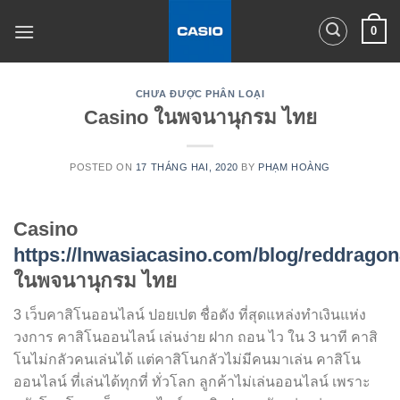
Skip
0
to
content
CHƯA ĐƯỢC PHÂN LOẠI
Casino ในพจนานุกรม ไทย
POSTED ON
17 THÁNG HAI, 2020
BY
PHẠM HOÀNG
Casino
https://lnwasiacasino.com/blog/reddragon
ในพจนานุกรม ไทย
3 เว็บคาสิโนออนไลน์ ปอยเปต ชื่อดัง ที่สุดแหล่งทำเงินแห่ง
วงการ คาสิโนออนไลน์ เล่นง่าย ฝาก ถอน ไว ใน 3 นาที คาสิ
โนไม่กลัวคนเล่นได้ แต่คาสิโนกลัวไม่มีคนมาเล่น คาสิโน
ออนไลน์ ที่เล่นได้ทุกที่ ทั่วโลก ลูกค้าไม่เล่นออนไลน์ เพราะ