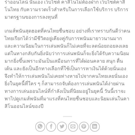
ร่าออนไลน์ นั่นเอง เว็บไซต์ คาสิโนไม่ต้องฝาก เว็บไซต์คาสิ
โนไทย กับความรวดเร็วสำหรับในการเลือกใช้บริการ บริการ
มาตรฐานของการลงทุนที่
เกมส์พนันสุดฮอตที่คนไทยชื่นชอบ อย่างที่เราทราบกันดีว่าคน
ไทยเรียกได้ว่ามีชีวิตอยู่เคียงคู่กับการพนันมายาวนานมาก
และความนิยมในการเล่นพนันก็ไม่เคยที่จะลดน้อยถอยลงเลย
แต่ในทางกลับกันยิ่งนับว่าการเล่นพนันก็จะยิ่งได้รับความนิยม
มากยิ่งขึ้นเพราะมันเป็นเสมือนการที่ได้ผ่อนคลาย สนุก ตื่น
เต้น และยังเป็นอีกทางเลือกที่ใช้เป็นการหาเงินได้ด้วยนั่นเอง
จึงทำให้การเล่นพนันไม่เคยห่างหายไปจากคนไทยเลยนั่นเอง
ยิ่งในยุคนี้ที่ใคร ๆ ก็สามารถจับต้องการเล่นพนันได้ง่ายผ่าน
ทางการเล่นออนไลน์ที่กำลังเป็นที่นิยมอยู่ในยุคนี้ วันนี้เราจะ
พาไปดูเกมส์พนันที่มาแรงที่คนไทยชื่นชอบและนิยมเล่นในคา
สิโนออนไลน์ของปี