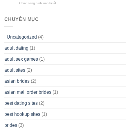
does
Overall
Chức năng bình luận bị tắt
ở
Limited
the
health!
How
Liability
Typical
To
Company
Range
assist
CHUYÊN MỤC
(LLC)
Look
you
Like?
to
Get
! Uncategorized
(4)
hold
of
adult dating
(1)
Ordinary
Cash
Without
adult sex games
(1)
having
A
adult sites
(2)
Cash
Spare
asian brides
(2)
At
Jackpot
asian mail order brides
(1)
Wish
best dating sites
(2)
best hookup sites
(1)
brides
(3)