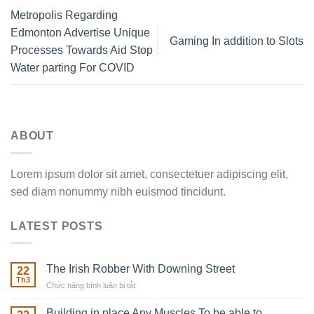
Metropolis Regarding
Edmonton Advertise Unique
Gaming In addition to Slots
Processes Towards Aid Stop
Water parting For COVID
ABOUT
Lorem ipsum dolor sit amet, consectetuer adipiscing elit,
sed diam nonummy nibh euismod tincidunt.
LATEST POSTS
The Irish Robber With Downing Street
22
Th3
Chức năng bình luận bị tắt
ở
The
Irish
Building in place Any Muscles To be able to