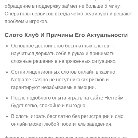
обращение в поддержку займет не больше 5 минут.
Операторы сервисов всегда четко реагируют и решают
проблемы игроков.
Слото Клуб И Причины Его Актуальности
Основное достоинство бесплатных слотов —
научиться держать себя в руках и принимать
сложные решения в напряженных ситуациях.
Сотни лицензионных слотов онлайн в казино
Netgame Casino не несут никаких рисков и
гарантируют незабываемые эмоции.
После подобного опыта играть на сайте Нетгейм
будет легко, спокойно и выгодно.
В слоты играть бесплатно без регистрации и смс
онлайн может любой посетитель заведения.