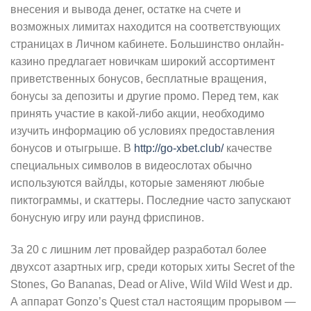
внесения и вывода денег, остатке на счете и
возможных лимитах находится на соответствующих
страницах в Личном кабинете. Большинство онлайн-
казино предлагает новичкам широкий ассортимент
приветственных бонусов, бесплатные вращения,
бонусы за депозиты и другие промо. Перед тем, как
принять участие в какой-либо акции, необходимо
изучить информацию об условиях предоставления
бонусов и отыгрыше. В
http://go-xbet.club/
качестве
специальных символов в видеослотах обычно
используются вайлды, которые заменяют любые
пиктограммы, и скаттеры. Последние часто запускают
бонусную игру или раунд фриспинов.
За 20 с лишним лет провайдер разработал более
двухсот азартных игр, среди которых хиты Secret of the
Stones, Go Bananas, Dead or Alive, Wild Wild West и др.
А аппарат Gonzo’s Quest стал настоящим прорывом —