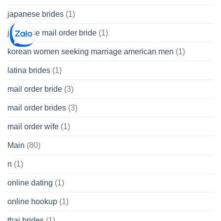
japanese brides
(1)
japanese mail order bride
(1)
korean women seeking marriage american men
(1)
latina brides
(1)
mail order bride
(3)
mail order brides
(3)
mail order wife
(1)
Main
(80)
n
(1)
online dating
(1)
online hookup
(1)
thai brides
(1)