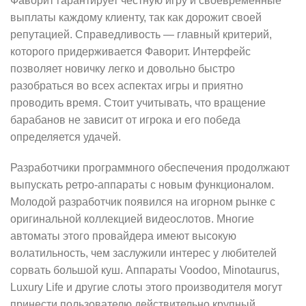
Фаворит гарантирует честную игру и своевременные
выплаты каждому клиенту, так как дорожит своей
репутацией. Справедливость — главный критерий,
которого придерживается Фаворит. Интерфейс
позволяет новичку легко и довольно быстро
разобраться во всех аспектах игры и приятно
проводить время. Стоит учитывать, что вращение
барабанов не зависит от игрока и его победа
определяется удачей.
Разработчики программного обеспечения продолжают
выпускать ретро-аппараты с новым функционалом.
Молодой разработчик появился на игорном рынке с
оригинальной коллекцией видеослотов. Многие
автоматы этого провайдера имеют высокую
волатильность, чем заслужили интерес у любителей
сорвать большой куш. Аппараты Voodoo, Minotaurus,
Luxury Life и другие слоты этого производителя могут
принести пользователю действительно крупный