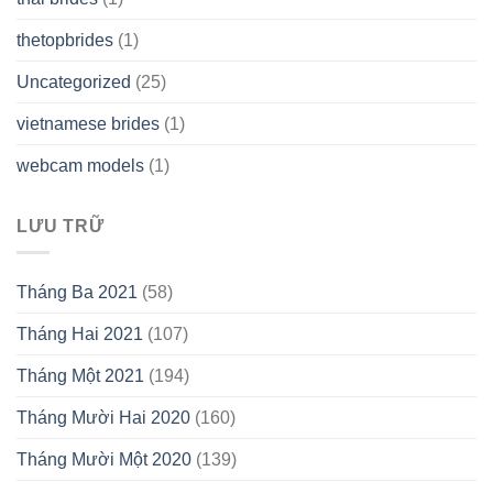
thetopbrides
(1)
Uncategorized
(25)
vietnamese brides
(1)
webcam models
(1)
LƯU TRỮ
Tháng Ba 2021
(58)
Tháng Hai 2021
(107)
Tháng Một 2021
(194)
Tháng Mười Hai 2020
(160)
Tháng Mười Một 2020
(139)