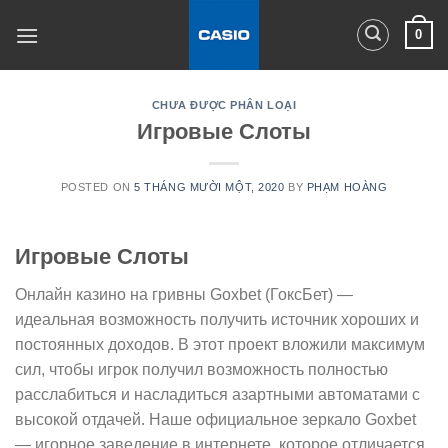
Skip
0
to
content
CHƯA ĐƯỢC PHÂN LOẠI
Игровые Слоты
POSTED ON
5 THÁNG MƯỜI MỘT, 2020
BY
PHẠM HOÀNG
Игровые Слоты
Онлайн казино на гривны Goxbet (ГоксБет) —
идеальная возможность получить источник хороших и
постоянных доходов. В этот проект вложили максимум
сил, чтобы игрок получил возможность полностью
расслабиться и насладиться азартными автоматами с
высокой отдачей. Наше официальное зеркало Goxbet
— игорное заведение в интернете, которое отличается