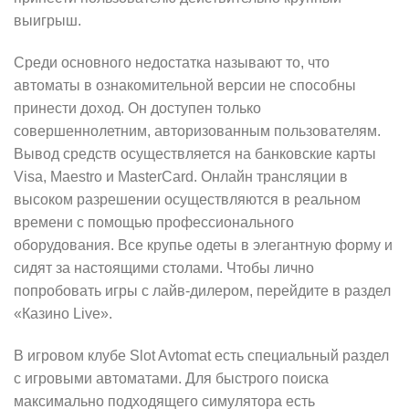
выигрыш.
Среди основного недостатка называют то, что
автоматы в ознакомительной версии не способны
принести доход. Он доступен только
совершеннолетним, авторизованным пользователям.
Вывод средств осуществляется на банковские карты
Visa, Maestro и MasterCard. Онлайн трансляции в
высоком разрешении осуществляются в реальном
времени с помощью профессионального
оборудования. Все крупье одеты в элегантную форму и
сидят за настоящими столами. Чтобы лично
попробовать игры с лайв-дилером, перейдите в раздел
«Казино Live».
В игровом клубе Slot Avtomat есть специальный раздел
с игровыми автоматами. Для быстрого поиска
максимально подходящего симулятора есть