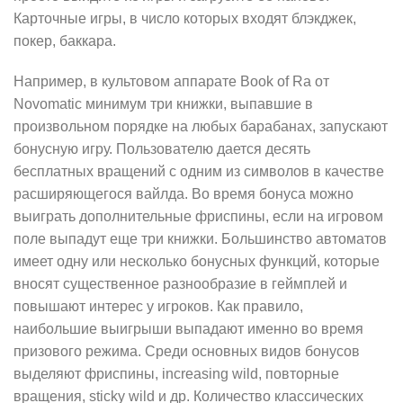
Карточные игры, в число которых входят блэкджек,
покер, баккара.
Например, в культовом аппарате Book of Ra от
Novomatic минимум три книжки, выпавшие в
произвольном порядке на любых барабанах, запускают
бонусную игру. Пользователю дается десять
бесплатных вращений с одним из символов в качестве
расширяющегося вайлда. Во время бонуса можно
выиграть дополнительные фриспины, если на игровом
поле выпадут еще три книжки. Большинство автоматов
имеет одну или несколько бонусных функций, которые
вносят существенное разнообразие в геймплей и
повышают интерес у игроков. Как правило,
наибольшие выигрыши выпадают именно во время
призового режима. Среди основных видов бонусов
выделяют фриспины, increasing wild, повторные
вращения, sticky wild и др. Количество классических