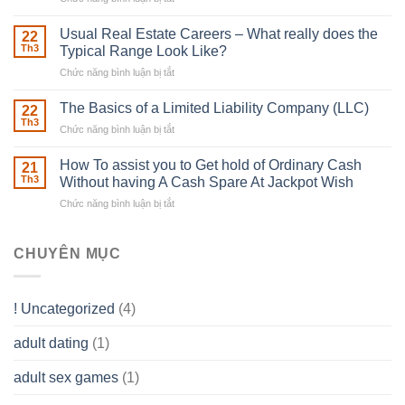
Downing
Building
Street
in
Usual Real Estate Careers – What really does the
22
place
Th3
Typical Range Look Like?
Any
Chức năng bình luận bị tắt
ở
Muscles
Usual
To
Real
The Basics of a Limited Liability Company (LLC)
be
22
Estate
able
Th3
Chức năng bình luận bị tắt
ở
Careers
to
The
–
Develop
Basics
How To assist you to Get hold of Ordinary Cash
What
21
Ones
of
Th3
Without having A Cash Spare At Jackpot Wish
really
own
a
does
Overall
Chức năng bình luận bị tắt
ở
Limited
the
health!
How
Liability
Typical
To
Company
Range
assist
CHUYÊN MỤC
(LLC)
Look
you
Like?
to
Get
! Uncategorized
(4)
hold
of
adult dating
(1)
Ordinary
Cash
Without
adult sex games
(1)
having
A