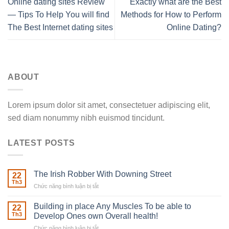
Online dating sites Review
Exactly what are the Best
— Tips To Help You will find
Methods for How to Perform
The Best Internet dating sites
Online Dating?
ABOUT
Lorem ipsum dolor sit amet, consectetuer adipiscing elit,
sed diam nonummy nibh euismod tincidunt.
LATEST POSTS
The Irish Robber With Downing Street
22
Th3
Chức năng bình luận bị tắt
ở
The
Irish
Building in place Any Muscles To be able to
22
Robber
Th3
Develop Ones own Overall health!
With
Chức năng bình luận bị tắt
ở