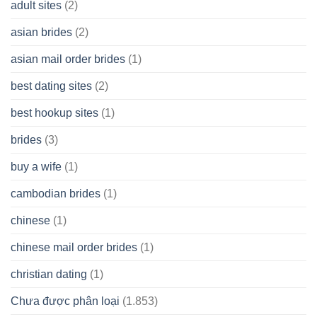
adult sites
(2)
Cash
Spare
asian brides
(2)
At
Jackpot
asian mail order brides
(1)
Wish
best dating sites
(2)
best hookup sites
(1)
brides
(3)
buy a wife
(1)
cambodian brides
(1)
chinese
(1)
chinese mail order brides
(1)
christian dating
(1)
Chưa được phân loại
(1.853)