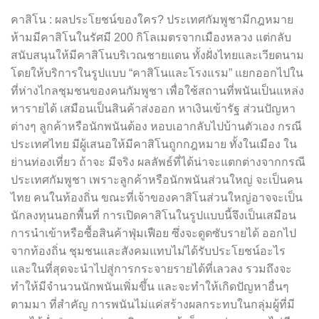
คาสิโน : ผลประโยชน์ของใคร? ประเทศกัมพูชามีกฎหมาย
ห้ามมีคาสิโนในรัศมี 200 กิโลเมตรจากเมืองหลวง แต่กลับ
สนับสนุนให้มีคาสิโนบริเวณชายแดน ทั้งฝั่งไทยและเวียดนาม
โดยให้บริการในรูปแบบ “คาสิโนและโรงแรม” แยกออกไปใน
ที่ห่างไกลชุมชนของคนกัมพูชา เพื่อใช้สถานที่พนันเป็นแหล่ง
หารายได้ เสมือนเป็นสินค้าส่งออก หาเงินเข้ารัฐ ส่วนปัญหา
ต่างๆ ลูกค้าหรือนักพนันต้อง หอบเอากลับไปบ้านตัวเอง กรณี
ประเทศไทย มีผู้เสนอให้มีคาสิโนถูกกฎหมาย ทั้งในเมือง ใน
ย่านท่องเที่ยว ถ้าจะ มีจริง ผลลัพธ์ที่ได้น่าจะแตกต่างจากกรณี
ประเทศกัมพูชา เพราะลูกค้าหรือนักพนันส่วนใหญ่ จะเป็นคน
ไทย คนในท้องถิ่น ขณะที่เจ้าของคาสิโนส่วนใหญ่อาจจะเป็น
นักลงทุนนอกพื้นที่ การเปิดคาสิโนในรูปแบบนี้จึงเป็นเสมือน
การนำเข้าหรือซื้อสินค้าฟุ่มเฟือย ซึ่งจะดูดซับรายได้ ออกไป
จากท้องถิ่น ชุมชนและสังคมแทบไม่ได้รับประโยชน์อะไร
และในที่สุดจะนำไปสู่การกระจายรายได้ที่เลวลง รวมถึงจะ
ทำให้มีจำนวนนักพนันเพิ่มขึ้น และจะทำให้เกิดปัญหาอื่นๆ
ตามมา ที่สำคัญ การพนันไม่แค่สร้างผลกระทบในกลุ่มผู้ที่มี