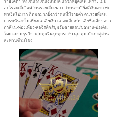
รายได้ตํ่า “คนจนเล่นจนเงินหมด แล้วก็หยุดเล่น เพราะไม่มี
อะไรจะเสีย” แต่ “คนรวยเสียเยอะกว่าคนจน” ยิ่งมีเงินมาก พก
พาเงินไปมาก ก็หมดมากยิ่งกว่าคนที่มีรายตํ่า คนรวยที่เล่น
การพนันจะไม่เพียงแค่เสียเงิน แต่จะเสียหน้า เสียชื่อเสียง ลาว
กาสิโน-ท่องเที่ยว-ลอจิสติกส์บูมรับชายแดน’บ่อหาน-บ่อเต็น’
โดย สยามธุรกิจ กลุ่มทุนจีนรุกทุกระดับ คุม คุม-มั่ง-กงลู่ผ่าน
สะพานข้ามโขง