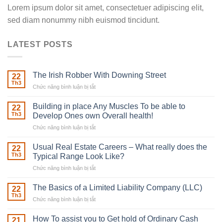
Lorem ipsum dolor sit amet, consectetuer adipiscing elit,
sed diam nonummy nibh euismod tincidunt.
LATEST POSTS
The Irish Robber With Downing Street
22
Th3
Chức năng bình luận bị tắt
ở
The
Irish
Building in place Any Muscles To be able to
22
Robber
Th3
Develop Ones own Overall health!
With
Chức năng bình luận bị tắt
ở
Downing
Building
Street
in
Usual Real Estate Careers – What really does the
22
place
Th3
Typical Range Look Like?
Any
Chức năng bình luận bị tắt
ở
Muscles
Usual
To
Real
The Basics of a Limited Liability Company (LLC)
be
22
Estate
able
Th3
Chức năng bình luận bị tắt
ở
Careers
to
The
–
Develop
Basics
How To assist you to Get hold of Ordinary Cash
What
21
Ones