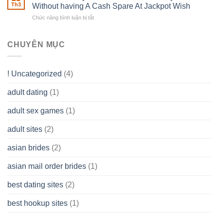
of
Th3
Without having A Cash Spare At Jackpot Wish
really
own
a
does
Overall
Chức năng bình luận bị tắt
ở
Limited
the
health!
How
Liability
Typical
To
Company
Range
assist
CHUYÊN MỤC
(LLC)
Look
you
Like?
to
Get
! Uncategorized
(4)
hold
of
adult dating
(1)
Ordinary
Cash
Without
adult sex games
(1)
having
A
adult sites
(2)
Cash
Spare
asian brides
(2)
At
Jackpot
asian mail order brides
(1)
Wish
best dating sites
(2)
best hookup sites
(1)