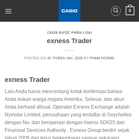
Skip
0
to
content
CHƯA ĐƯỢC PHÂN LOẠI
‎exness Trader
POSTED ON
26 THÁNG HAI, 2020
BY
PHẠM HOÀNG
‎exness Trader
Lalu Anda harus mencentang kotak konfirmasi bahwa
Anda bukan warga negara Amerika. Selesai, dan akun
Anda berhasil dibuat. Operator Exness Exchange adalah
Nymstar Limited, perusahaan yang terdaftar di Seychelles
dengan No.
dan beroperasi dengan lisensi SD025 dari
Finansial Services Authority . Exness Group berdiri sejak
tahun 2008 dan terus berkembang sampai sekarang,