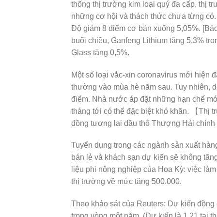
thống thị trường kim loại quý đa cấp, thị 
những cơ hội và thách thức chưa từng có.
Độ giảm 8 điểm cơ bản xuống 5,05%. [Báo
buổi chiều, Ganfeng Lithium tăng 5,3% tr
Glass tăng 0,5%.
Một số loại vắc-xin coronavirus mới hiện đa
thường vào mùa hè năm sau. Tuy nhiên, do
điểm. Nhà nước áp đặt những hạn chế mới đ
tháng tới có thể đặc biệt khó khăn. 【Thị
đồng tương lai dầu thô Thượng Hải chính
Tuyển dụng trong các ngành sản xuất hàn
bán lẻ và khách sạn dự kiến sẽ không tăn
liệu phi nông nghiệp của Hoa Kỳ: việc làm
thị trường về mức tăng 500.000.
Theo khảo sát của Reuters: Dự kiến đồng
trong vòng một năm. (Dự kiến là 1,21 tại 