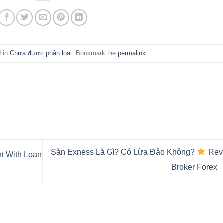
d in
Chưa được phân loại
. Bookmark the
permalink
.
Sàn Exness Là Gì? Có Lừa Đảo Không?
Rev
t With Loan
Broker Forex