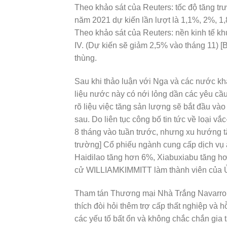
Theo khảo sát của Reuters: tốc độ tăng t
năm 2021 dự kiến lần lượt là 1,1%, 2%, 1,
Theo khảo sát của Reuters: nền kinh tế kh
IV. (Dự kiến sẽ giảm 2,5% vào tháng 11) 
thùng.
Sau khi thảo luận với Nga và các nước khá
liệu nước này có nới lỏng dần các yêu cầu
rõ liệu việc tăng sản lượng sẽ bắt đầu v
sau. Do liên tục công bố tin tức về loại v
8 tháng vào tuần trước, nhưng xu hướng 
trường] Cổ phiếu ngành cung cấp dịch vụ 
Haidilao tăng hơn 6%, Xiabuxiabu tăng h
cử WILLIAMKIMMITT làm thành viên của 
Tham tán Thương mại Nhà Trắng Navarro: 
thích đòi hỏi thêm trợ cấp thất nghiệp và h
các yếu tố bất ổn và không chắc chắn gia 