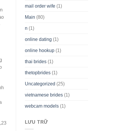
mail order wife
(1)
Ấn
Main
(80)
ào
o
n
(1)
online dating
(1)
online hookup
(1)
g
thai brides
(1)
p
thetopbrides
(1)
Uncategorized
(25)
nh
vietnamese brides
(1)
a
webcam models
(1)
LƯU TRỮ
,23