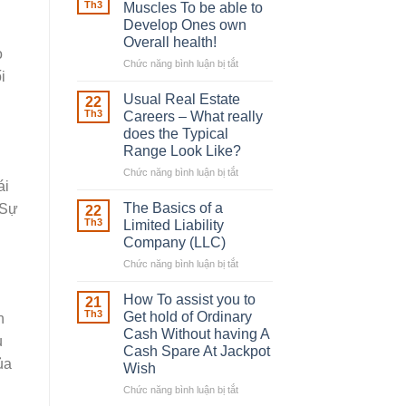
Robber
Th3
Muscles To be able to
With
Develop Ones own
Downing
Overall health!
Street
o
Chức năng bình luận bị tắt
ở
i
Building
in
Usual Real Estate
22
place
Th3
Careers – What really
Any
does the Typical
Muscles
Range Look Like?
To
be
Chức năng bình luận bị tắt
ở
ái
able
Usual
to
Real
The Basics of a
 Sự
22
Develop
Estate
Th3
Limited Liability
Ones
Careers
Company (LLC)
own
–
Chức năng bình luận bị tắt
Overall
ở
What
health!
The
really
Basics
does
How To assist you to
21
of
the
Th3
Get hold of Ordinary
n
a
Typical
Cash Without having A
u
Limited
Range
Cash Spare At Jackpot
Liability
Look
ủa
Wish
Company
Like?
(LLC)
Chức năng bình luận bị tắt
ở
How