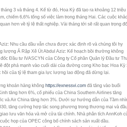
tháng 3 và tháng 4. Kể từ đó, Hoa Kỳ đã tạo ra khoảng 12 triệu
làm, chiếm 6,6% tổng số việc làm trong tháng Hai. Các cuộc khả
 quan hơn về tỷ lệ thất nghiệp. Vài tháng tới sẽ rất quan trọng đố
ziz: Nhu cầu dầu vẫn chưa được xác định rõ và chúng tôi hy
ăng lượng Ả Rập Xê Út Abdul Aziz: Kế hoạch bồi thường không
m đốc Đầu tư IVASCYN của Công ty Cổ phần Quản lý Đầu tư Th
sẽ đột phá mạnh vào cuối dài của đường cong Kho bạc Hoa Kỳ
c hồi của tỷ lệ tham gia lực lượng lao động đã dừng lại.
ứng khoán hàng không
https://exnessvi.com
đã tăng vào buổi
inh tăng hơn 6%, cổ phiếu của China Southern Airlines tăng
ific và Air China tăng hơn 3%. Dưới sự hướng dẫn của Tầm nhì
30, tăng cường hợp tác song phương trong thương mại và đầ
ố, giao lưu văn hóa và mở cửa tài chính. Nhà phân tích AnnKoh c
i cuộc họp của OPEC công bố chính sách sản xuất dầu.