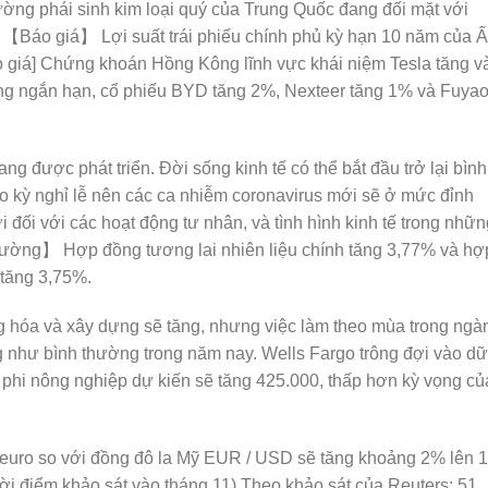
trường phái sinh kim loại quý của Trung Quốc đang đối mặt với
 【Báo giá】 Lợi suất trái phiếu chính phủ kỳ hạn 10 năm của 
 giá] Chứng khoán Hồng Kông lĩnh vực khái niệm Tesla tăng v
ong ngắn hạn, cổ phiếu BYD tăng 2%, Nexteer tăng 1% và Fuya
ng được phát triển. Đời sống kinh tế có thể bắt đầu trở lại bình
 kỳ nghỉ lễ nên các ca nhiễm coronavirus mới sẽ ở mức đỉnh
ối với các hoạt động tư nhân, và tình hình kinh tế trong nhữn
 trường】 Hợp đồng tương lai nhiên liệu chính tăng 3,77% và hợ
 tăng 3,75%.
g hóa và xây dựng sẽ tăng, nhưng việc làm theo mùa trong ngà
g như bình thường trong năm nay. Wells Fargo trông đợi vào dữ
 phi nông nghiệp dự kiến sẽ tăng 425.000, thấp hơn kỳ vọng củ
 euro so với đồng đô la Mỹ EUR / USD sẽ tăng khoảng 2% lên 1
thời điểm khảo sát vào tháng 11) Theo khảo sát của Reuters: 51