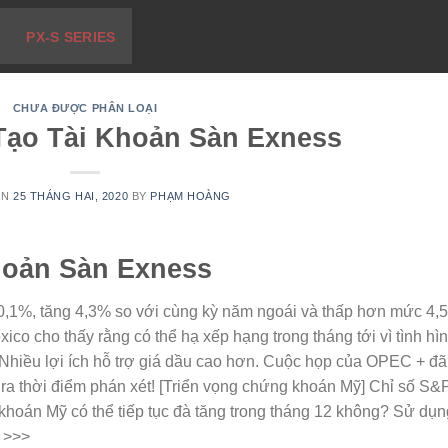
PX-S SERIES
CHƯA ĐƯỢC PHÂN LOẠI
ạo Tài Khoản Sàn Exness
ON
25 THÁNG HAI, 2020
BY
PHẠM HOÀNG
hoản Sàn Exness
 0,1%, tăng 4,3% so với cùng kỳ năm ngoái và thấp hơn mức 4,
ico cho thấy rằng có thể hạ xếp hạng trong tháng tới vì tình hì
Nhiều lợi ích hỗ trợ giá dầu cao hơn. Cuộc họp của OPEC + đã
 ra thời điểm phán xét! [Triển vọng chứng khoán Mỹ] Chỉ số S&
hoán Mỹ có thể tiếp tục đà tăng trong tháng 12 không? Sử dụn
à >>>