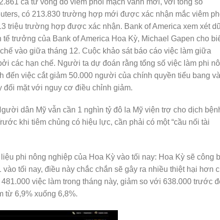
 2.861 ca tử vong do viêm phổi mạch vành mới, với tổng số
euters, có 213.830 trường hợp mới được xác nhận mắc viêm ph
13 triệu trường hợp được xác nhận. Bank of America xem xét d
h tế trưởng của Bank of America Hoa Kỳ, Michael Gapen cho bi
n chế vào giữa tháng 12. Cuộc khảo sát báo cáo việc làm giữa
bởi các hạn chế. Người ta dự đoán rằng tổng số việc làm phi n
nh đến việc cắt giảm 50.000 người của chính quyền tiểu bang v
 đối mặt với nguy cơ điều chỉnh giảm.
ời dân Mỹ vẫn cần 1 nghìn tỷ đô la Mỹ viện trợ cho dịch bện
ớc khi tiêm chủng có hiệu lực, cần phải có một “cầu nối tài
ữ liệu phi nông nghiệp của Hoa Kỳ vào tối nay: Hoa Kỳ sẽ công 
vào tối nay, điều này chắc chắn sẽ gây ra nhiều thiệt hại hơn 
481.000 việc làm trong tháng này, giảm so với 638.000 trước đ
iảm từ 6,9% xuống 6,8%.