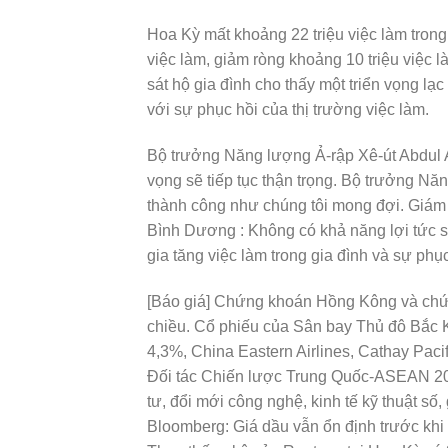
Hoa Kỳ mất khoảng 22 triệu việc làm trong 
việc làm, giảm ròng khoảng 10 triệu việc 
sát hộ gia đình cho thấy một triển vọng lạc
với sự phục hồi của thị trường việc làm.
Bộ trưởng Năng lượng Ả-rập Xê-út Abdul A
vọng sẽ tiếp tục thận trọng. Bộ trưởng N
thành công như chúng tôi mong đợi. Giá
Bình Dương : Không có khả năng lợi tức 
gia tăng việc làm trong gia đình và sự phụ
[Báo giá] Chứng khoán Hồng Kông và ch
chiều. Cổ phiếu của Sân bay Thủ đô Bắc K
4,3%, China Eastern Airlines, Cathay Pac
Đối tác Chiến lược Trung Quốc-ASEAN 20
tư, đổi mới công nghệ, kinh tế kỹ thuật s
Bloomberg: Giá dầu vẫn ổn định trước kh