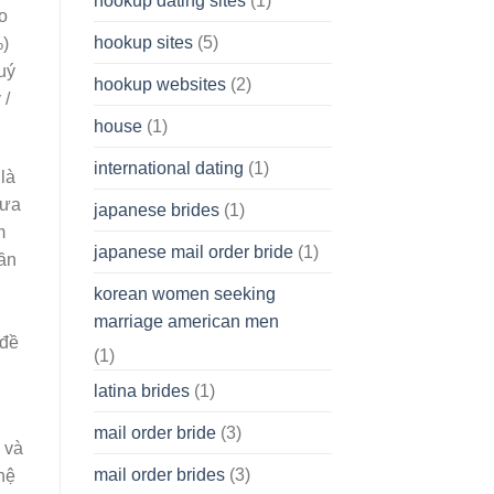
hookup dating sites
(1)
o
hookup sites
(5)
%)
uý
hookup websites
(2)
 /
house
(1)
international dating
(1)
là
hưa
japanese brides
(1)
m
japanese mail order bride
(1)
gần
korean women seeking
marriage american men
 đề
(1)
latina brides
(1)
mail order bride
(3)
 và
mail order brides
(3)
hệ