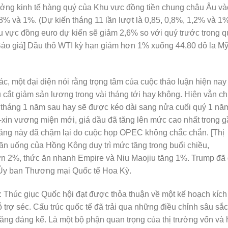
rưởng kinh tế hàng quý của Khu vực đồng tiền chung châu Âu và
8% và 1%. (Dự kiến tháng 11 lần lượt là 0,85, 0,8%, 1,2% và 1
u vực đồng euro dự kiến sẽ giảm 2,6% so với quý trước trong q
[Báo giá] Dầu thô WTI kỳ hạn giảm hơn 1% xuống 44,80 đô la Mỹ
c, một đại diện nói rằng trọng tâm của cuộc thảo luận hiện nay 
 cắt giảm sản lượng trong vài tháng tới hay không. Hiện vẫn c
ào tháng 1 năm sau hay sẽ được kéo dài sang nửa cuối quý 1 nă
ắc-xin vương miện mới, giá dầu đã tăng lên mức cao nhất trong 
tăng này đã chậm lại do cuộc họp OPEC không chắc chắn. [Thị
ăn uống của Hồng Kông duy trì mức tăng trong buổi chiều,
ơn 2%, thức ăn nhanh Empire và Niu Maojiu tăng 1%. Trump đã
Ủy ban Thương mại Quốc tế Hoa Kỳ.
Thúc giục Quốc hội đạt được thỏa thuận về một kế hoạch kích
ỗ trợ séc. Cấu trúc quốc tế đã trải qua những điều chỉnh sâu sắc
tăng đáng kể. Là một bộ phận quan trọng của thị trường vốn và 