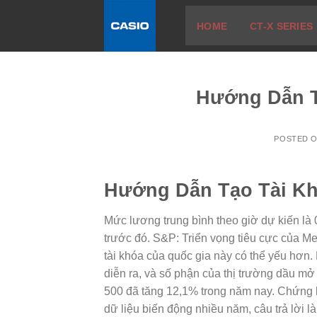
Skip
HOME
CT-X SERIES
to
content
Hướng Dẫn T
POSTED 
Hướng Dẫn Tạo Tài K
Mức lương trung bình theo giờ dự kiến là
trước đó. S&P: Triển vọng tiêu cực của Mex
tài khóa của quốc gia này có thể yếu hơn.
diễn ra, và số phận của thị trường dầu mở
500 đã tăng 12,1% trong năm nay. Chứng k
dữ liệu biến động nhiều năm, câu trả lời l