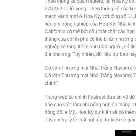
Theo thống kê của Reuters, tại Hoa Kỳ có
273.482 ca tử vong. Theo thống kê của R
mạch vành mới ở Hoa Kỳ, với tổng số 14,
liệu phi nông nghiệp của Hoa Kỳ: Nhà kin
California có thể bắt đầu thắt chặt các hạ
tháng của chính phủ có thể bị ảnh hưởng 
nghiệp sẽ tăng thêm 550.000 người, có tí
địa phương. Tuy nhiên, dữ liệu dự báo này
Cố vấn Thương mại Nhà Trắng Navarro: Ngư
Cố vấn Thương mại Nhà Trắng Navarro: Trư
chính”
Trang web tài chính Fxstreet đưa tin về d
báo cáo việc làm phi nông nghiệp tháng 11 
đồng đô la Mỹ. Hoa Kỳ dự kiến sẽ có thêm 
Tuy nhiên, tỷ lệ thất nghiệp dự kiến sẽ g