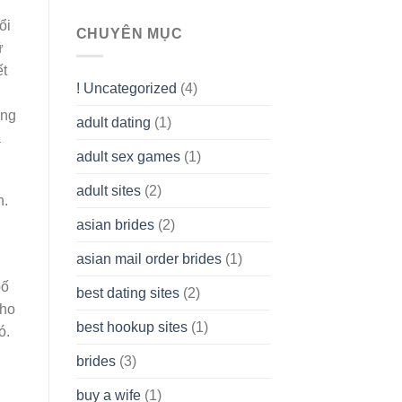
To
ổi
assist
CHUYÊN MỤC
you
ữ
to
ết
Get
! Uncategorized
(4)
hold
of
ông
adult dating
(1)
Ordinary
à
Cash
Without
adult sex games
(1)
having
A
adult sites
(2)
Cash
h.
Spare
asian brides
(2)
At
Jackpot
asian mail order brides
(1)
Wish
bố
best dating sites
(2)
cho
best hookup sites
(1)
ó.
brides
(3)
buy a wife
(1)