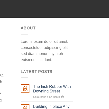
ABOUT
Lorem ipsum dolor sit amet,
consectetuer adipiscing elit,
sed diam nonummy nibh
euismod tincidunt.
LATEST POSTS
5%
nh
The Irish Robber With
22
Th3
Downing Street
P
Chức năng bình luận bị tắt
ở
g
The
Irish
Building in place Any
22