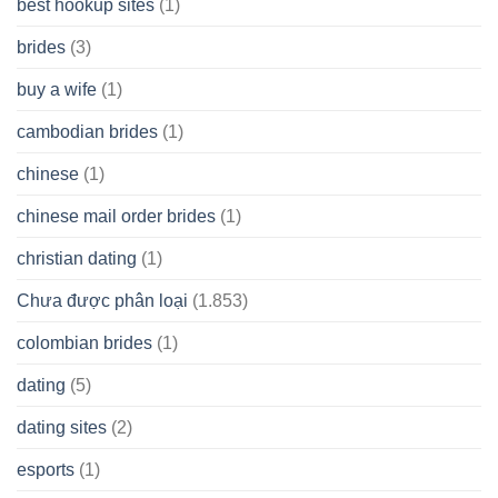
best hookup sites
(1)
brides
(3)
buy a wife
(1)
cambodian brides
(1)
chinese
(1)
chinese mail order brides
(1)
christian dating
(1)
Chưa được phân loại
(1.853)
colombian brides
(1)
dating
(5)
dating sites
(2)
esports
(1)