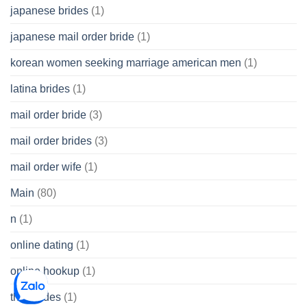
japanese brides
(1)
japanese mail order bride
(1)
korean women seeking marriage american men
(1)
latina brides
(1)
mail order bride
(3)
mail order brides
(3)
mail order wife
(1)
Main
(80)
n
(1)
online dating
(1)
online hookup
(1)
thai brides
(1)