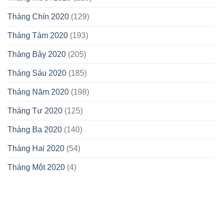
Tháng Chín 2020
(129)
Tháng Tám 2020
(193)
Tháng Bảy 2020
(205)
Tháng Sáu 2020
(185)
Tháng Năm 2020
(198)
Tháng Tư 2020
(125)
Tháng Ba 2020
(140)
Tháng Hai 2020
(54)
Tháng Một 2020
(4)