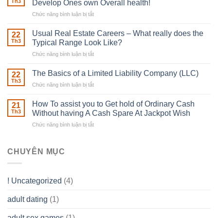
Th3
Develop Ones own Overall health!
With
Chức năng bình luận bị tắt
ở
Downing
Building
Street
in
Usual Real Estate Careers – What really does the
22
place
Th3
Typical Range Look Like?
Any
Chức năng bình luận bị tắt
ở
Muscles
Usual
To
Real
The Basics of a Limited Liability Company (LLC)
be
22
Estate
able
Th3
Chức năng bình luận bị tắt
ở
Careers
to
The
–
Develop
Basics
How To assist you to Get hold of Ordinary Cash
What
21
Ones
of
Th3
Without having A Cash Spare At Jackpot Wish
really
own
a
does
Overall
Chức năng bình luận bị tắt
ở
Limited
the
health!
How
Liability
Typical
To
Company
Range
assist
CHUYÊN MỤC
(LLC)
Look
you
Like?
to
Get
! Uncategorized
(4)
hold
of
adult dating
(1)
Ordinary
Cash
Without
adult sex games
(1)