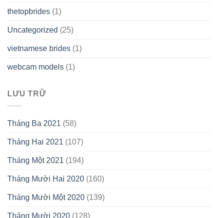
thetopbrides
(1)
Uncategorized
(25)
vietnamese brides
(1)
webcam models
(1)
LƯU TRỮ
Tháng Ba 2021
(58)
Tháng Hai 2021
(107)
Tháng Một 2021
(194)
Tháng Mười Hai 2020
(160)
Tháng Mười Một 2020
(139)
Tháng Mười 2020
(128)