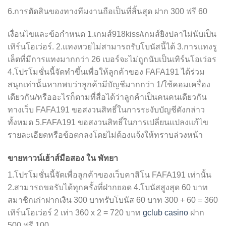
6.การตัดสินของทางทีมงานถือเป็นที่สิ้นสุด ฝาก 300 ฟรี 60
เงื่อนไขและข้อกำหนด 1.เกมส์918kiss/เกมส์ยิงปลาไม่นับเป็น
เทิร์นโอเว่อร์. 2.แทงหวยไม่สามารถรับโบนัสนี้ได้ 3.การแทงรู
เล็ตที่มีการแทงมากกว่า 26 เบอร์จะไม่ถูกนับเป็นเทิร์นโอเว่อร
4.โปรโมชั่นนี้จัดทำขึ้นเพื่อให้ลูกค้าของ FAFA191 ได้ร่วม
สนุกเท่านั้นหากพบว่าลูกค้ามีบัญชีมากกว่า 1/ใช้คอมเครื่อง
เดียวกัน/หรืออะไรก็ตามที่สื่อได้ว่าลูกค้าเป็นคนคนเดียวกัน
ทางเว็บ FAFA191 ขอสงวนสิทธิ์ในการระงับบัญชีดังกล่าว
ทั้งหมด 5.FAFA191 ขอสงวนสิทธิ์ในการเปลี่ยนแปลงแก้ไข
รายละเอียดหรือข้อตกลงโดยไม่ต้องแจ้งให้ทราบล่วงหน้า
ขายทาวน์เฮ้าส์มือสอง ใน พัทยา
1.โปรโมชั่นนี้จัดเพื่อลูกค้าของเว็บคาสิโน FAFA191 เท่านั้น
2.สามารถขอรับได้ทุกครั้งที่ฝากยอด 4.โบนัสสูงสุด 60 บาท
สมาชิกเก่าฝากเงิน 300 บาทรับโบนัส 60 บาท 300 + 60 = 360
เทิร์นโอเว่อร์ 2 เท่า 360 x 2 = 720 บาท
gclub casino
ฝาก
500 ฟรี 100