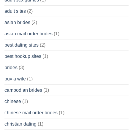
having
A
adult sites
(2)
Cash
Spare
asian brides
(2)
At
Jackpot
asian mail order brides
(1)
Wish
best dating sites
(2)
best hookup sites
(1)
brides
(3)
buy a wife
(1)
cambodian brides
(1)
chinese
(1)
chinese mail order brides
(1)
christian dating
(1)