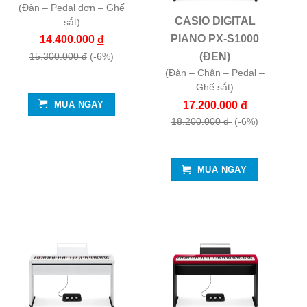
(Đàn – Pedal đơn – Ghế
CASIO DIGITAL
sắt)
PIANO PX-S1000
14.400.000
đ
(ĐEN)
15.300.000 đ
(-6%)
(Đàn – Chân – Pedal –
Ghế sắt)
17.200.000
đ
MUA NGAY
18.200.000 đ
(-6%)
MUA NGAY