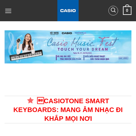
Skip
0
to
content
CASIOTONE SMART
KEYBOARDS: MANG ÂM NHẠC ĐI
KHẮP MỌI NƠI